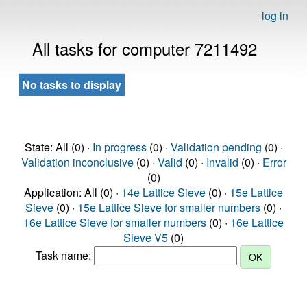
log in
All tasks for computer 7211492
No tasks to display
State: All (0) ·
In progress
(0) ·
Validation pending
(0) ·
Validation inconclusive
(0) ·
Valid
(0) ·
Invalid
(0) ·
Error
(0)
Application: All (0) ·
14e Lattice Sieve
(0) ·
15e Lattice
Sieve
(0) ·
15e Lattice Sieve for smaller numbers
(0) ·
16e Lattice Sieve for smaller numbers
(0) ·
16e Lattice
Sieve V5
(0)
Task name: