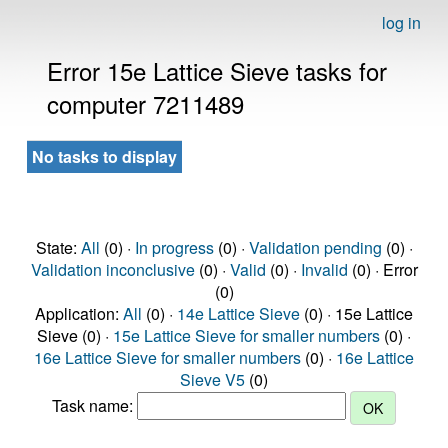
log in
Error 15e Lattice Sieve tasks for
computer 7211489
No tasks to display
State:
All
(0) ·
In progress
(0) ·
Validation pending
(0) ·
Validation inconclusive
(0) ·
Valid
(0) ·
Invalid
(0) · Error
(0)
Application:
All
(0) ·
14e Lattice Sieve
(0) · 15e Lattice
Sieve (0) ·
15e Lattice Sieve for smaller numbers
(0) ·
16e Lattice Sieve for smaller numbers
(0) ·
16e Lattice
Sieve V5
(0)
Task name: