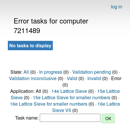
log in
Error tasks for computer
7211489
No tasks to display
State:
All
(0) ·
In progress
(0) ·
Validation pending
(0) ·
Validation inconclusive
(0) ·
Valid
(0) ·
Invalid
(0) · Error
(0)
Application: All (0) ·
14e Lattice Sieve
(0) ·
15e Lattice
Sieve
(0) ·
15e Lattice Sieve for smaller numbers
(0) ·
16e Lattice Sieve for smaller numbers
(0) ·
16e Lattice
Sieve V5
(0)
Task name: