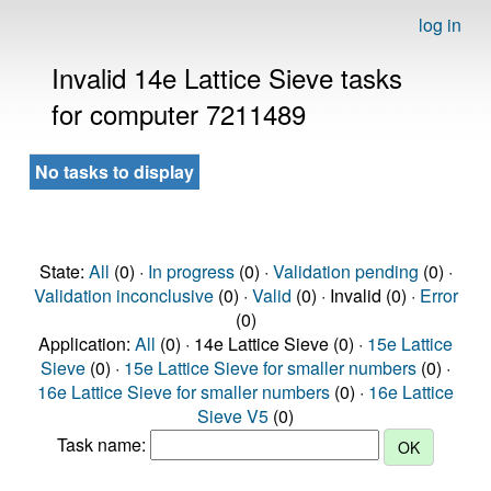
log in
Invalid 14e Lattice Sieve tasks
for computer 7211489
No tasks to display
State:
All
(0) ·
In progress
(0) ·
Validation pending
(0) ·
Validation inconclusive
(0) ·
Valid
(0) · Invalid (0) ·
Error
(0)
Application:
All
(0) · 14e Lattice Sieve (0) ·
15e Lattice
Sieve
(0) ·
15e Lattice Sieve for smaller numbers
(0) ·
16e Lattice Sieve for smaller numbers
(0) ·
16e Lattice
Sieve V5
(0)
Task name: