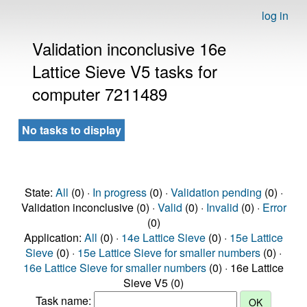
log in
Validation inconclusive 16e
Lattice Sieve V5 tasks for
computer 7211489
No tasks to display
State:
All
(0) ·
In progress
(0) ·
Validation pending
(0) ·
Validation inconclusive (0) ·
Valid
(0) ·
Invalid
(0) ·
Error
(0)
Application:
All
(0) ·
14e Lattice Sieve
(0) ·
15e Lattice
Sieve
(0) ·
15e Lattice Sieve for smaller numbers
(0) ·
16e Lattice Sieve for smaller numbers
(0) · 16e Lattice
Sieve V5 (0)
Task name: