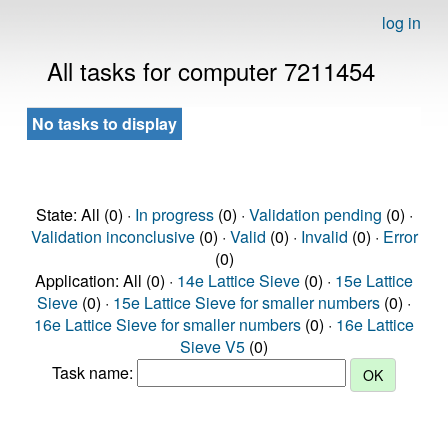
log in
All tasks for computer 7211454
No tasks to display
State: All (0) ·
In progress
(0) ·
Validation pending
(0) ·
Validation inconclusive
(0) ·
Valid
(0) ·
Invalid
(0) ·
Error
(0)
Application: All (0) ·
14e Lattice Sieve
(0) ·
15e Lattice
Sieve
(0) ·
15e Lattice Sieve for smaller numbers
(0) ·
16e Lattice Sieve for smaller numbers
(0) ·
16e Lattice
Sieve V5
(0)
Task name: