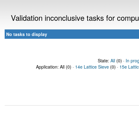
Validation inconclusive tasks for comp
No tasks to display
State:
All
(0) ·
In pro
Application: All (0) ·
14e Lattice Sieve
(0) ·
15e Latti