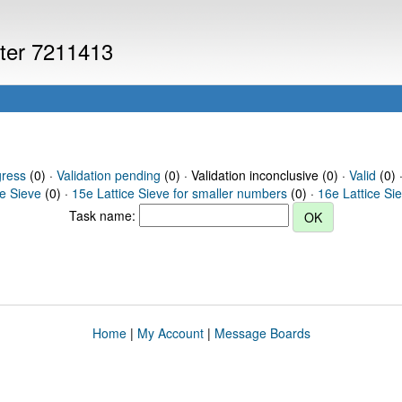
uter 7211413
gress
(0) ·
Validation pending
(0) · Validation inconclusive (0) ·
Valid
(0) 
ce Sieve
(0) ·
15e Lattice Sieve for smaller numbers
(0) ·
16e Lattice Si
Task name:
Home
|
My Account
|
Message Boards