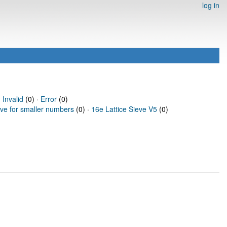
log in
·
Invalid
(0) ·
Error
(0)
eve for smaller numbers
(0) ·
16e Lattice Sieve V5
(0)