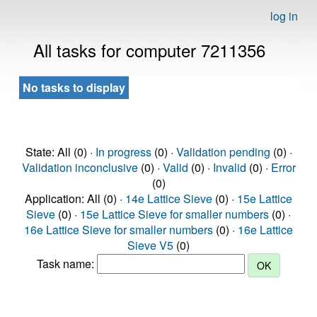
log in
All tasks for computer 7211356
No tasks to display
State: All (0) ·
In progress
(0) ·
Validation pending
(0) ·
Validation inconclusive
(0) ·
Valid
(0) ·
Invalid
(0) ·
Error
(0)
Application: All (0) ·
14e Lattice Sieve
(0) ·
15e Lattice
Sieve
(0) ·
15e Lattice Sieve for smaller numbers
(0) ·
16e Lattice Sieve for smaller numbers
(0) ·
16e Lattice
Sieve V5
(0)
Task name: