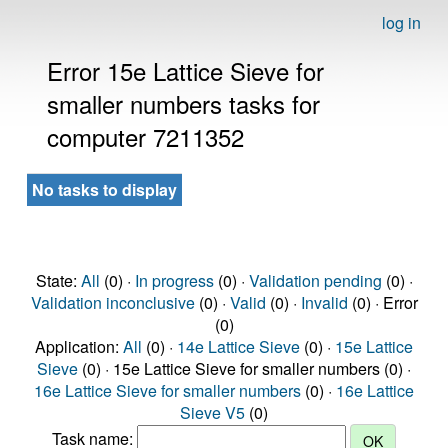
log in
Error 15e Lattice Sieve for
smaller numbers tasks for
computer 7211352
No tasks to display
State:
All
(0) ·
In progress
(0) ·
Validation pending
(0) ·
Validation inconclusive
(0) ·
Valid
(0) ·
Invalid
(0) · Error
(0)
Application:
All
(0) ·
14e Lattice Sieve
(0) ·
15e Lattice
Sieve
(0) · 15e Lattice Sieve for smaller numbers (0) ·
16e Lattice Sieve for smaller numbers
(0) ·
16e Lattice
Sieve V5
(0)
Task name: