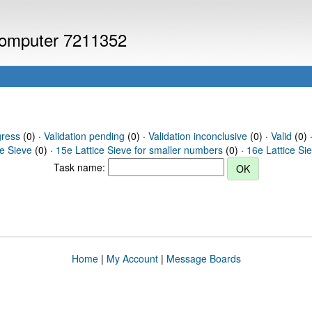
 computer 7211352
gress
(0) ·
Validation pending
(0) ·
Validation inconclusive
(0) ·
Valid
(0) ·
ce Sieve
(0) ·
15e Lattice Sieve for smaller numbers
(0) ·
16e Lattice Si
Task name:
Home
|
My Account
|
Message Boards