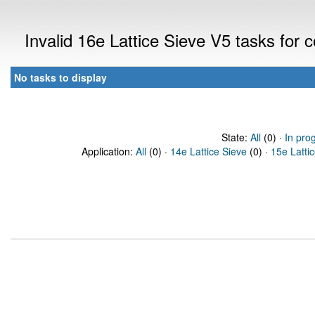
Invalid 16e Lattice Sieve V5 tasks for
No tasks to display
State:
All
(0) ·
In pro
Application:
All
(0) ·
14e Lattice Sieve
(0) ·
15e Latti