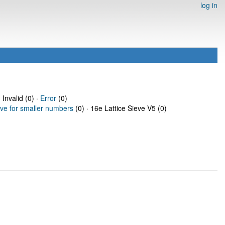
log in
 Invalid (0) ·
Error
(0)
eve for smaller numbers
(0) · 16e Lattice Sieve V5 (0)