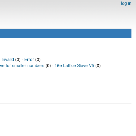
log in
·
Invalid
(0) ·
Error
(0)
eve for smaller numbers
(0) ·
16e Lattice Sieve V5
(0)