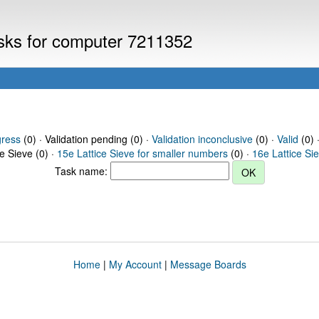
asks for computer 7211352
gress
(0) · Validation pending (0) ·
Validation inconclusive
(0) ·
Valid
(0) 
ce Sieve (0) ·
15e Lattice Sieve for smaller numbers
(0) ·
16e Lattice Si
Task name:
Home
|
My Account
|
Message Boards