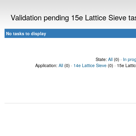
Validation pending 15e Lattice Sieve t
No tasks to display
State:
All
(0) ·
In pro
Application:
All
(0) ·
14e Lattice Sieve
(0) · 15e Latti