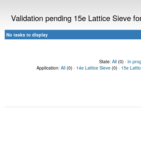
Validation pending 15e Lattice Sieve f
No tasks to display
State:
All
(0) ·
In pro
Application:
All
(0) ·
14e Lattice Sieve
(0) ·
15e Latti