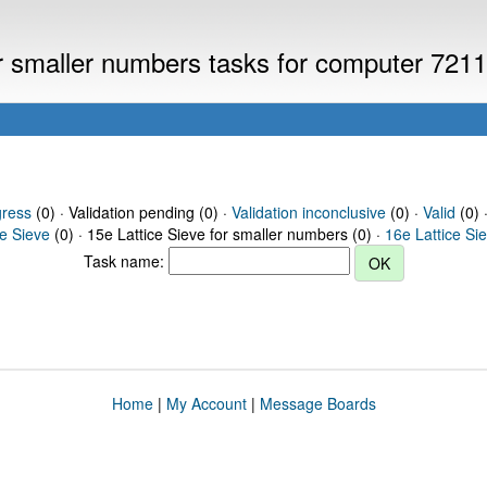
or smaller numbers tasks for computer 721
gress
(0) · Validation pending (0) ·
Validation inconclusive
(0) ·
Valid
(0) 
ce Sieve
(0) · 15e Lattice Sieve for smaller numbers (0) ·
16e Lattice Si
Task name:
Home
|
My Account
|
Message Boards