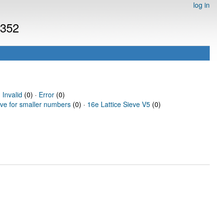
log in
1352
·
Invalid
(0) ·
Error
(0)
eve for smaller numbers
(0) ·
16e Lattice Sieve V5
(0)