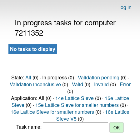
log in
In progress tasks for computer
7211352
No tasks to display
State:
All
(0) · In progress (0) ·
Validation pending
(0) ·
Validation inconclusive
(0) ·
Valid
(0) ·
Invalid
(0) ·
Error
(0)
Application: All (0) ·
14e Lattice Sieve
(0) ·
15e Lattice
Sieve
(0) ·
15e Lattice Sieve for smaller numbers
(0) ·
16e Lattice Sieve for smaller numbers
(0) ·
16e Lattice
Sieve V5
(0)
Task name: