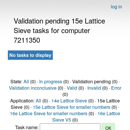
log in
Validation pending 15e Lattice
Sieve tasks for computer
7211350
No tasks to display
State:
All
(0) ·
In progress
(0) · Validation pending (0) ·
Validation inconclusive
(0) ·
Valid
(0) ·
Invalid
(0) ·
Error
(0)
Application:
All
(0) ·
14e Lattice Sieve
(0) · 15e Lattice
Sieve (0) ·
15e Lattice Sieve for smaller numbers
(0) ·
16e Lattice Sieve for smaller numbers
(0) ·
16e Lattice
Sieve V5
(0)
Task name: