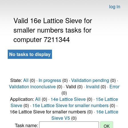
log in
Valid 16e Lattice Sieve for
smaller numbers tasks for
computer 7211344
No tasks to display
State:
All
(0) ·
In progress
(0) ·
Validation pending
(0) ·
Validation inconclusive
(0) · Valid (0) ·
Invalid
(0) ·
Error
(0)
Application:
All
(0) ·
14e Lattice Sieve
(0) ·
15e Lattice
Sieve
(0) ·
15e Lattice Sieve for smaller numbers
(0) ·
16e Lattice Sieve for smaller numbers (0) ·
16e Lattice
Sieve V5
(0)
Task name: