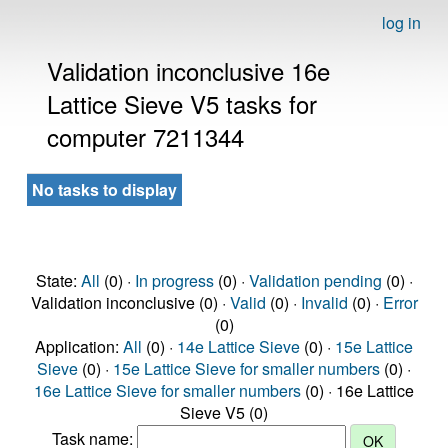
log in
Validation inconclusive 16e
Lattice Sieve V5 tasks for
computer 7211344
No tasks to display
State:
All
(0) ·
In progress
(0) ·
Validation pending
(0) ·
Validation inconclusive (0) ·
Valid
(0) ·
Invalid
(0) ·
Error
(0)
Application:
All
(0) ·
14e Lattice Sieve
(0) ·
15e Lattice
Sieve
(0) ·
15e Lattice Sieve for smaller numbers
(0) ·
16e Lattice Sieve for smaller numbers
(0) · 16e Lattice
Sieve V5 (0)
Task name: