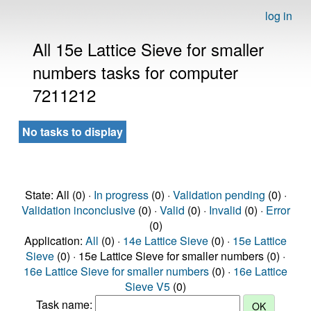
log in
All 15e Lattice Sieve for smaller
numbers tasks for computer
7211212
No tasks to display
State: All (0) ·
In progress
(0) ·
Validation pending
(0) ·
Validation inconclusive
(0) ·
Valid
(0) ·
Invalid
(0) ·
Error
(0)
Application:
All
(0) ·
14e Lattice Sieve
(0) ·
15e Lattice
Sieve
(0) · 15e Lattice Sieve for smaller numbers (0) ·
16e Lattice Sieve for smaller numbers
(0) ·
16e Lattice
Sieve V5
(0)
Task name: