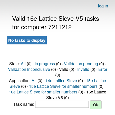
log in
Valid 16e Lattice Sieve V5 tasks
for computer 7211212
No tasks to display
State:
All
(0) ·
In progress
(0) ·
Validation pending
(0) ·
Validation inconclusive
(0) · Valid (0) ·
Invalid
(0) ·
Error
(0)
Application:
All
(0) ·
14e Lattice Sieve
(0) ·
15e Lattice
Sieve
(0) ·
15e Lattice Sieve for smaller numbers
(0) ·
16e Lattice Sieve for smaller numbers
(0) · 16e Lattice
Sieve V5 (0)
Task name: