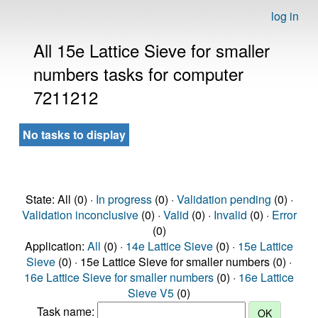
log in
All 15e Lattice Sieve for smaller
numbers tasks for computer
7211212
No tasks to display
State: All (0) ·
In progress
(0) ·
Validation pending
(0) ·
Validation inconclusive
(0) ·
Valid
(0) ·
Invalid
(0) ·
Error
(0)
Application:
All
(0) ·
14e Lattice Sieve
(0) ·
15e Lattice
Sieve
(0) · 15e Lattice Sieve for smaller numbers (0) ·
16e Lattice Sieve for smaller numbers
(0) ·
16e Lattice
Sieve V5
(0)
Task name: