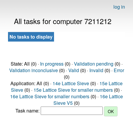
log in
All tasks for computer 7211212
No tasks to display
State: All (0) ·
In progress
(0) ·
Validation pending
(0) ·
Validation inconclusive
(0) ·
Valid
(0) ·
Invalid
(0) ·
Error
(0)
Application: All (0) ·
14e Lattice Sieve
(0) ·
15e Lattice
Sieve
(0) ·
15e Lattice Sieve for smaller numbers
(0) ·
16e Lattice Sieve for smaller numbers
(0) ·
16e Lattice
Sieve V5
(0)
Task name: