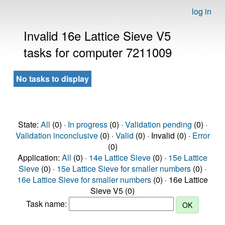
log in
Invalid 16e Lattice Sieve V5
tasks for computer 7211009
No tasks to display
State:
All
(0) ·
In progress
(0) ·
Validation pending
(0) ·
Validation inconclusive
(0) ·
Valid
(0) · Invalid (0) ·
Error
(0)
Application:
All
(0) ·
14e Lattice Sieve
(0) ·
15e Lattice
Sieve
(0) ·
15e Lattice Sieve for smaller numbers
(0) ·
16e Lattice Sieve for smaller numbers
(0) · 16e Lattice
Sieve V5 (0)
Task name: