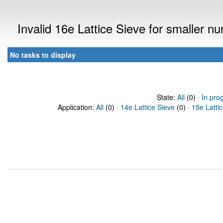
Invalid 16e Lattice Sieve for smaller 
No tasks to display
State:
All
(0) ·
In pro
Application:
All
(0) ·
14e Lattice Sieve
(0) ·
15e Latti