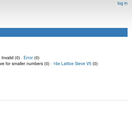
log in
 Invalid (0) ·
Error
(0)
eve for smaller numbers (0) ·
16e Lattice Sieve V5
(0)