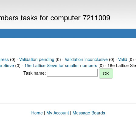
numbers tasks for computer 7211009
gress
(0) ·
Validation pending
(0) ·
Validation inconclusive
(0) ·
Valid
(0) ·
ce Sieve
(0) ·
15e Lattice Sieve for smaller numbers
(0) · 16e Lattice Si
Task name:
Home
|
My Account
|
Message Boards