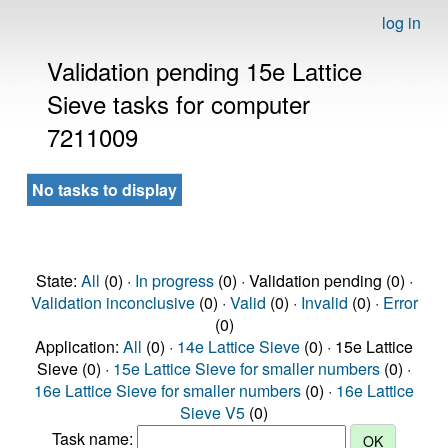
log in
Validation pending 15e Lattice
Sieve tasks for computer
7211009
No tasks to display
State:
All
(0) ·
In progress
(0) · Validation pending (0) ·
Validation inconclusive
(0) ·
Valid
(0) ·
Invalid
(0) ·
Error
(0)
Application:
All
(0) ·
14e Lattice Sieve
(0) · 15e Lattice
Sieve (0) ·
15e Lattice Sieve for smaller numbers
(0) ·
16e Lattice Sieve for smaller numbers
(0) ·
16e Lattice
Sieve V5
(0)
Task name: