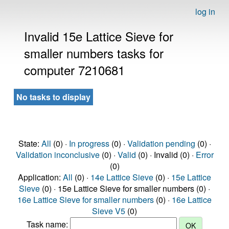
log in
Invalid 15e Lattice Sieve for
smaller numbers tasks for
computer 7210681
No tasks to display
State:
All
(0) ·
In progress
(0) ·
Validation pending
(0) ·
Validation inconclusive
(0) ·
Valid
(0) · Invalid (0) ·
Error
(0)
Application:
All
(0) ·
14e Lattice Sieve
(0) ·
15e Lattice
Sieve
(0) · 15e Lattice Sieve for smaller numbers (0) ·
16e Lattice Sieve for smaller numbers
(0) ·
16e Lattice
Sieve V5
(0)
Task name: