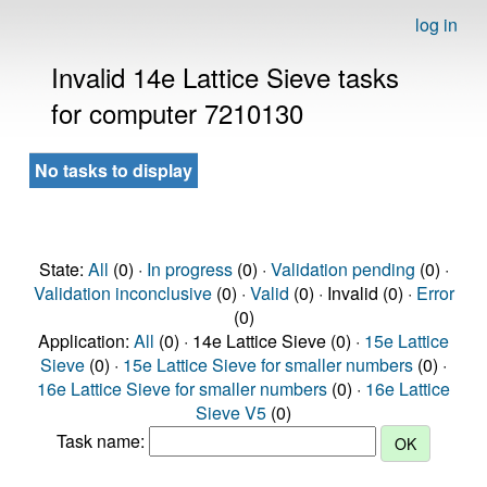
log in
Invalid 14e Lattice Sieve tasks
for computer 7210130
No tasks to display
State:
All
(0) ·
In progress
(0) ·
Validation pending
(0) ·
Validation inconclusive
(0) ·
Valid
(0) · Invalid (0) ·
Error
(0)
Application:
All
(0) · 14e Lattice Sieve (0) ·
15e Lattice
Sieve
(0) ·
15e Lattice Sieve for smaller numbers
(0) ·
16e Lattice Sieve for smaller numbers
(0) ·
16e Lattice
Sieve V5
(0)
Task name: