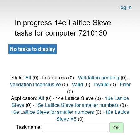
log in
In progress 14e Lattice Sieve
tasks for computer 7210130
No tasks to display
State:
All
(0) · In progress (0) ·
Validation pending
(0) ·
Validation inconclusive
(0) ·
Valid
(0) ·
Invalid
(0) ·
Error
(0)
Application:
All
(0) · 14e Lattice Sieve (0) ·
15e Lattice
Sieve
(0) ·
15e Lattice Sieve for smaller numbers
(0) ·
16e Lattice Sieve for smaller numbers
(0) ·
16e Lattice
Sieve V5
(0)
Task name: