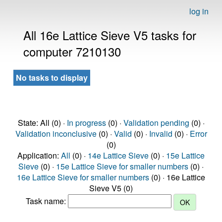
log in
All 16e Lattice Sieve V5 tasks for
computer 7210130
No tasks to display
State: All (0) ·
In progress
(0) ·
Validation pending
(0) ·
Validation inconclusive
(0) ·
Valid
(0) ·
Invalid
(0) ·
Error
(0)
Application:
All
(0) ·
14e Lattice Sieve
(0) ·
15e Lattice
Sieve
(0) ·
15e Lattice Sieve for smaller numbers
(0) ·
16e Lattice Sieve for smaller numbers
(0) · 16e Lattice
Sieve V5 (0)
Task name: