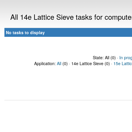
All 14e Lattice Sieve tasks for comput
No tasks to display
State: All (0) ·
In pro
Application:
All
(0) · 14e Lattice Sieve (0) ·
15e Latti