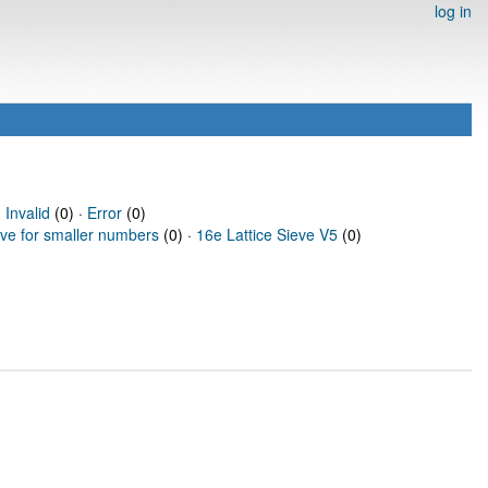
log in
·
Invalid
(0) ·
Error
(0)
eve for smaller numbers
(0) ·
16e Lattice Sieve V5
(0)