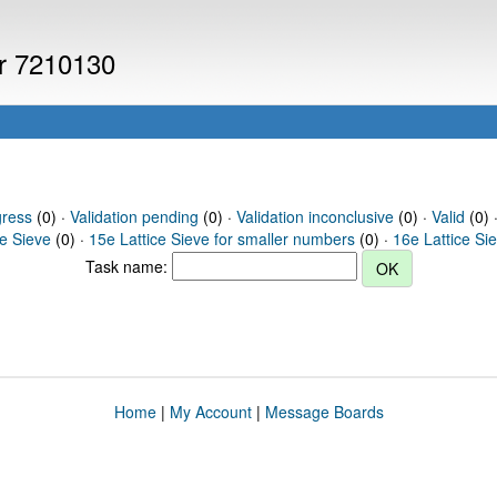
er 7210130
gress
(0) ·
Validation pending
(0) ·
Validation inconclusive
(0) ·
Valid
(0) 
ce Sieve
(0) ·
15e Lattice Sieve for smaller numbers
(0) ·
16e Lattice Si
Task name:
Home
|
My Account
|
Message Boards