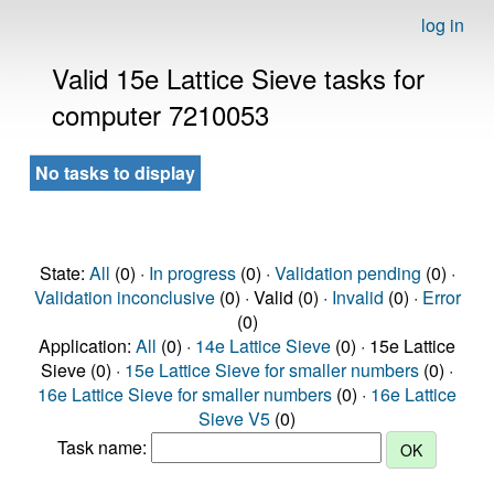
log in
Valid 15e Lattice Sieve tasks for
computer 7210053
No tasks to display
State:
All
(0) ·
In progress
(0) ·
Validation pending
(0) ·
Validation inconclusive
(0) · Valid (0) ·
Invalid
(0) ·
Error
(0)
Application:
All
(0) ·
14e Lattice Sieve
(0) · 15e Lattice
Sieve (0) ·
15e Lattice Sieve for smaller numbers
(0) ·
16e Lattice Sieve for smaller numbers
(0) ·
16e Lattice
Sieve V5
(0)
Task name: