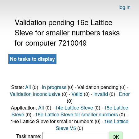
log in
Validation pending 16e Lattice
Sieve for smaller numbers tasks
for computer 7210049
No tasks to display
State:
All
(0) ·
In progress
(0) · Validation pending (0) ·
Validation inconclusive
(0) ·
Valid
(0) ·
Invalid
(0) ·
Error
(0)
Application:
All
(0) ·
14e Lattice Sieve
(0) ·
15e Lattice
Sieve
(0) ·
15e Lattice Sieve for smaller numbers
(0) ·
16e Lattice Sieve for smaller numbers (0) ·
16e Lattice
Sieve V5
(0)
Task name: