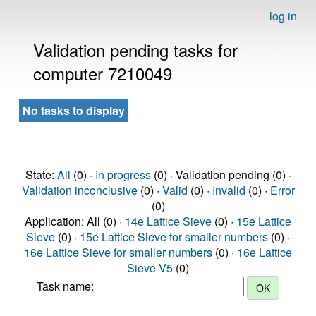
log in
Validation pending tasks for
computer 7210049
No tasks to display
State:
All
(0) ·
In progress
(0) · Validation pending (0) ·
Validation inconclusive
(0) ·
Valid
(0) ·
Invalid
(0) ·
Error
(0)
Application: All (0) ·
14e Lattice Sieve
(0) ·
15e Lattice
Sieve
(0) ·
15e Lattice Sieve for smaller numbers
(0) ·
16e Lattice Sieve for smaller numbers
(0) ·
16e Lattice
Sieve V5
(0)
Task name: