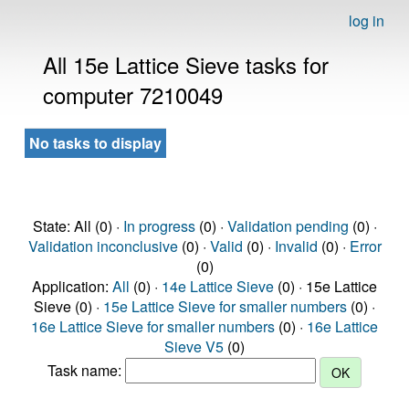
log in
All 15e Lattice Sieve tasks for
computer 7210049
No tasks to display
State: All (0) ·
In progress
(0) ·
Validation pending
(0) ·
Validation inconclusive
(0) ·
Valid
(0) ·
Invalid
(0) ·
Error
(0)
Application:
All
(0) ·
14e Lattice Sieve
(0) · 15e Lattice
Sieve (0) ·
15e Lattice Sieve for smaller numbers
(0) ·
16e Lattice Sieve for smaller numbers
(0) ·
16e Lattice
Sieve V5
(0)
Task name: