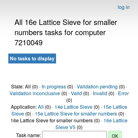
log in
All 16e Lattice Sieve for smaller
numbers tasks for computer
7210049
No tasks to display
State: All (0) ·
In progress
(0) ·
Validation pending
(0) ·
Validation inconclusive
(0) ·
Valid
(0) ·
Invalid
(0) ·
Error
(0)
Application:
All
(0) ·
14e Lattice Sieve
(0) ·
15e Lattice
Sieve
(0) ·
15e Lattice Sieve for smaller numbers
(0) ·
16e Lattice Sieve for smaller numbers (0) ·
16e Lattice
Sieve V5
(0)
Task name: