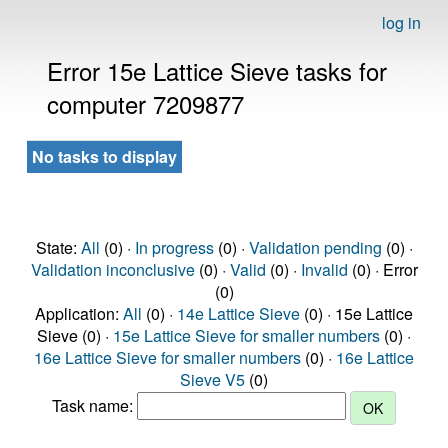
log in
Error 15e Lattice Sieve tasks for
computer 7209877
No tasks to display
State:
All
(0) ·
In progress
(0) ·
Validation pending
(0) ·
Validation inconclusive
(0) ·
Valid
(0) ·
Invalid
(0) · Error
(0)
Application:
All
(0) ·
14e Lattice Sieve
(0) · 15e Lattice
Sieve (0) ·
15e Lattice Sieve for smaller numbers
(0) ·
16e Lattice Sieve for smaller numbers
(0) ·
16e Lattice
Sieve V5
(0)
Task name: