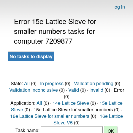
log in
Error 15e Lattice Sieve for
smaller numbers tasks for
computer 7209877
No tasks to display
State:
All
(0) ·
In progress
(0) ·
Validation pending
(0) ·
Validation inconclusive
(0) ·
Valid
(0) ·
Invalid
(0) · Error
(0)
Application:
All
(0) ·
14e Lattice Sieve
(0) ·
15e Lattice
Sieve
(0) · 15e Lattice Sieve for smaller numbers (0) ·
16e Lattice Sieve for smaller numbers
(0) ·
16e Lattice
Sieve V5
(0)
Task name: