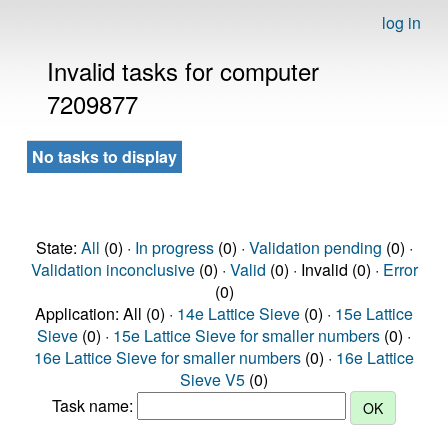
log in
Invalid tasks for computer
7209877
No tasks to display
State:
All
(0) ·
In progress
(0) ·
Validation pending
(0) ·
Validation inconclusive
(0) ·
Valid
(0) · Invalid (0) ·
Error
(0)
Application: All (0) ·
14e Lattice Sieve
(0) ·
15e Lattice
Sieve
(0) ·
15e Lattice Sieve for smaller numbers
(0) ·
16e Lattice Sieve for smaller numbers
(0) ·
16e Lattice
Sieve V5
(0)
Task name: