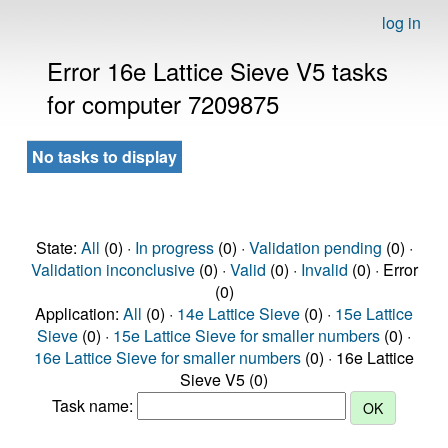
log in
Error 16e Lattice Sieve V5 tasks
for computer 7209875
No tasks to display
State:
All
(0) ·
In progress
(0) ·
Validation pending
(0) ·
Validation inconclusive
(0) ·
Valid
(0) ·
Invalid
(0) · Error
(0)
Application:
All
(0) ·
14e Lattice Sieve
(0) ·
15e Lattice
Sieve
(0) ·
15e Lattice Sieve for smaller numbers
(0) ·
16e Lattice Sieve for smaller numbers
(0) · 16e Lattice
Sieve V5 (0)
Task name: