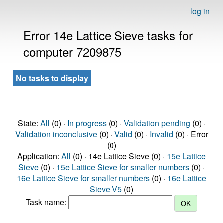
log in
Error 14e Lattice Sieve tasks for
computer 7209875
No tasks to display
State:
All
(0) ·
In progress
(0) ·
Validation pending
(0) ·
Validation inconclusive
(0) ·
Valid
(0) ·
Invalid
(0) · Error
(0)
Application:
All
(0) · 14e Lattice Sieve (0) ·
15e Lattice
Sieve
(0) ·
15e Lattice Sieve for smaller numbers
(0) ·
16e Lattice Sieve for smaller numbers
(0) ·
16e Lattice
Sieve V5
(0)
Task name: