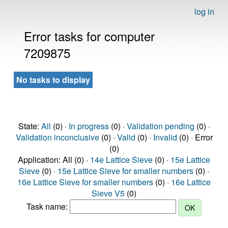
log in
Error tasks for computer
7209875
No tasks to display
State:
All
(0) ·
In progress
(0) ·
Validation pending
(0) ·
Validation inconclusive
(0) ·
Valid
(0) ·
Invalid
(0) · Error
(0)
Application: All (0) ·
14e Lattice Sieve
(0) ·
15e Lattice
Sieve
(0) ·
15e Lattice Sieve for smaller numbers
(0) ·
16e Lattice Sieve for smaller numbers
(0) ·
16e Lattice
Sieve V5
(0)
Task name: