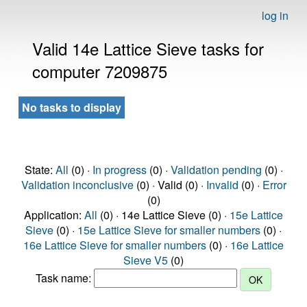
log in
Valid 14e Lattice Sieve tasks for
computer 7209875
No tasks to display
State:
All
(0) ·
In progress
(0) ·
Validation pending
(0) ·
Validation inconclusive
(0) · Valid (0) ·
Invalid
(0) ·
Error
(0)
Application:
All
(0) · 14e Lattice Sieve (0) ·
15e Lattice
Sieve
(0) ·
15e Lattice Sieve for smaller numbers
(0) ·
16e Lattice Sieve for smaller numbers
(0) ·
16e Lattice
Sieve V5
(0)
Task name: