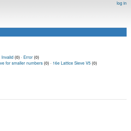
log in
·
Invalid
(0) ·
Error
(0)
eve for smaller numbers
(0) ·
16e Lattice Sieve V5
(0)