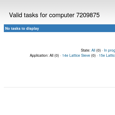
Valid tasks for computer 7209875
No tasks to display
State:
All
(0) ·
In pro
Application: All (0) ·
14e Lattice Sieve
(0) ·
15e Latti