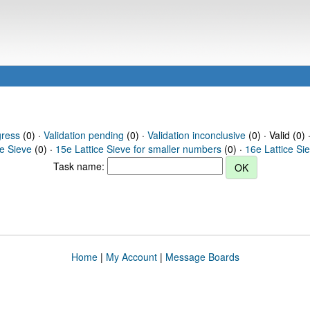
gress
(0) ·
Validation pending
(0) ·
Validation inconclusive
(0) · Valid (0) 
ce Sieve
(0) ·
15e Lattice Sieve for smaller numbers
(0) ·
16e Lattice Si
Task name:
Home
|
My Account
|
Message Boards