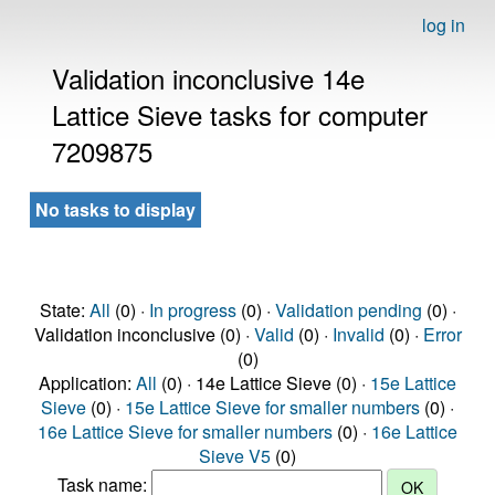
log in
Validation inconclusive 14e
Lattice Sieve tasks for computer
7209875
No tasks to display
State:
All
(0) ·
In progress
(0) ·
Validation pending
(0) ·
Validation inconclusive (0) ·
Valid
(0) ·
Invalid
(0) ·
Error
(0)
Application:
All
(0) · 14e Lattice Sieve (0) ·
15e Lattice
Sieve
(0) ·
15e Lattice Sieve for smaller numbers
(0) ·
16e Lattice Sieve for smaller numbers
(0) ·
16e Lattice
Sieve V5
(0)
Task name: