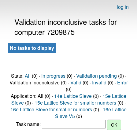
log in
Validation inconclusive tasks for
computer 7209875
No tasks to display
State:
All
(0) ·
In progress
(0) ·
Validation pending
(0) ·
Validation inconclusive (0) ·
Valid
(0) ·
Invalid
(0) ·
Error
(0)
Application: All (0) ·
14e Lattice Sieve
(0) ·
15e Lattice
Sieve
(0) ·
15e Lattice Sieve for smaller numbers
(0) ·
16e Lattice Sieve for smaller numbers
(0) ·
16e Lattice
Sieve V5
(0)
Task name: