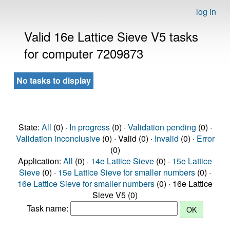
log in
Valid 16e Lattice Sieve V5 tasks
for computer 7209873
No tasks to display
State:
All
(0) ·
In progress
(0) ·
Validation pending
(0) ·
Validation inconclusive
(0) · Valid (0) ·
Invalid
(0) ·
Error
(0)
Application:
All
(0) ·
14e Lattice Sieve
(0) ·
15e Lattice
Sieve
(0) ·
15e Lattice Sieve for smaller numbers
(0) ·
16e Lattice Sieve for smaller numbers
(0) · 16e Lattice
Sieve V5 (0)
Task name: