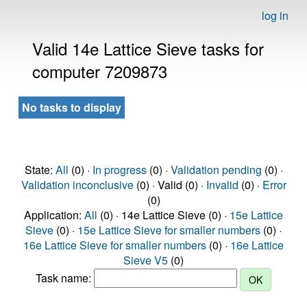
log in
Valid 14e Lattice Sieve tasks for
computer 7209873
No tasks to display
State:
All
(0) ·
In progress
(0) ·
Validation pending
(0) ·
Validation inconclusive
(0) · Valid (0) ·
Invalid
(0) ·
Error
(0)
Application:
All
(0) · 14e Lattice Sieve (0) ·
15e Lattice
Sieve
(0) ·
15e Lattice Sieve for smaller numbers
(0) ·
16e Lattice Sieve for smaller numbers
(0) ·
16e Lattice
Sieve V5
(0)
Task name: