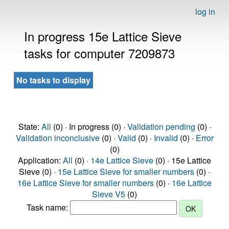
log in
In progress 15e Lattice Sieve
tasks for computer 7209873
No tasks to display
State:
All
(0) · In progress (0) ·
Validation pending
(0) ·
Validation inconclusive
(0) ·
Valid
(0) ·
Invalid
(0) ·
Error
(0)
Application:
All
(0) ·
14e Lattice Sieve
(0) · 15e Lattice
Sieve (0) ·
15e Lattice Sieve for smaller numbers
(0) ·
16e Lattice Sieve for smaller numbers
(0) ·
16e Lattice
Sieve V5
(0)
Task name: