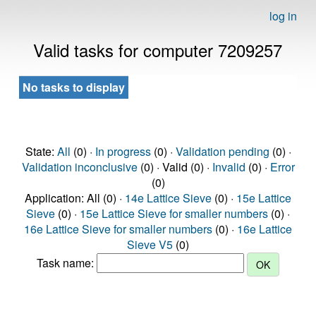
log in
Valid tasks for computer 7209257
No tasks to display
State:
All
(0) ·
In progress
(0) ·
Validation pending
(0) ·
Validation inconclusive
(0) · Valid (0) ·
Invalid
(0) ·
Error
(0)
Application: All (0) ·
14e Lattice Sieve
(0) ·
15e Lattice
Sieve
(0) ·
15e Lattice Sieve for smaller numbers
(0) ·
16e Lattice Sieve for smaller numbers
(0) ·
16e Lattice
Sieve V5
(0)
Task name: