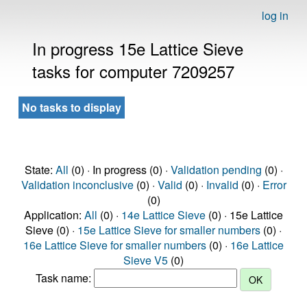
log in
In progress 15e Lattice Sieve
tasks for computer 7209257
No tasks to display
State:
All
(0) · In progress (0) ·
Validation pending
(0) ·
Validation inconclusive
(0) ·
Valid
(0) ·
Invalid
(0) ·
Error
(0)
Application:
All
(0) ·
14e Lattice Sieve
(0) · 15e Lattice
Sieve (0) ·
15e Lattice Sieve for smaller numbers
(0) ·
16e Lattice Sieve for smaller numbers
(0) ·
16e Lattice
Sieve V5
(0)
Task name: