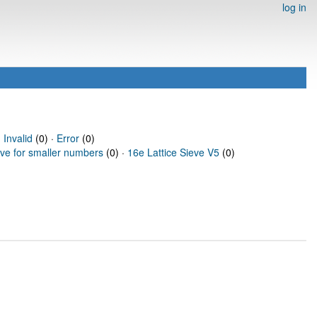
log in
·
Invalid
(0) ·
Error
(0)
eve for smaller numbers
(0) ·
16e Lattice Sieve V5
(0)