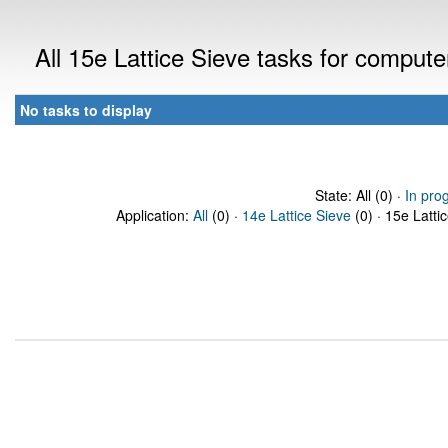
All 15e Lattice Sieve tasks for comput
No tasks to display
State: All (0) ·
In pro
Application:
All
(0) ·
14e Lattice Sieve
(0) · 15e Latti