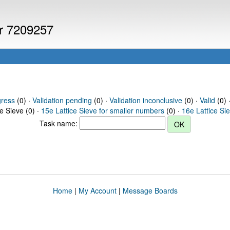
er 7209257
gress
(0) ·
Validation pending
(0) ·
Validation inconclusive
(0) ·
Valid
(0) 
ce Sieve (0) ·
15e Lattice Sieve for smaller numbers
(0) ·
16e Lattice Si
Task name:
Home
|
My Account
|
Message Boards