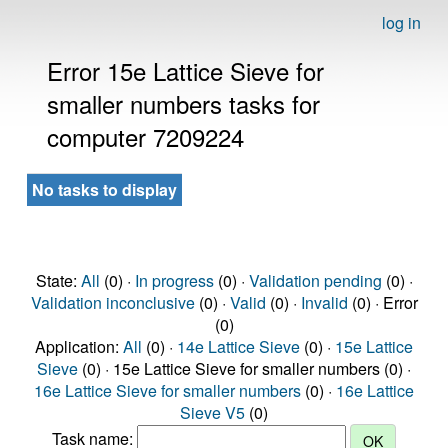
log in
Error 15e Lattice Sieve for
smaller numbers tasks for
computer 7209224
No tasks to display
State:
All
(0) ·
In progress
(0) ·
Validation pending
(0) ·
Validation inconclusive
(0) ·
Valid
(0) ·
Invalid
(0) · Error
(0)
Application:
All
(0) ·
14e Lattice Sieve
(0) ·
15e Lattice
Sieve
(0) · 15e Lattice Sieve for smaller numbers (0) ·
16e Lattice Sieve for smaller numbers
(0) ·
16e Lattice
Sieve V5
(0)
Task name: